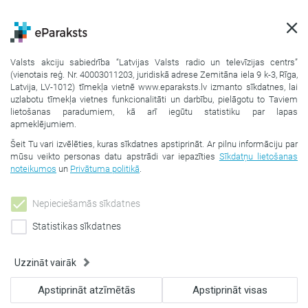
Valsts akciju sabiedrība “Latvijas Valsts radio un televīzijas centrs”
(vienotais reģ. Nr. 40003011203, juridiskā adrese Zemitāna iela 9 k-3, Rīga,
Pārbaudīt
vai
parakstīt
Latvija, LV-1012) tīmekļa vietnē www.eparaksts.lv izmanto sīkdatnes, lai
uzlabotu tīmekļa vietnes funkcionalitāti un darbību, pielāgotu to Taviem
lietošanas paradumiem, kā arī iegūtu statistiku par lapas
apmeklējumiem.
SĀKUMS
PALĪDZĪBA
BIEŽĀK UZDOTIE JAUTĀJUMI
Šeit Tu vari izvēlēties, kuras sīkdatnes apstiprināt. Ar pilnu informāciju par
EDOKUMENTU ATVĒRŠANA UN PĀRBAUDE
mūsu veikto personas datu apstrādi var iepazīties
Sīkdatņu lietošanas
KĀ PĀRBAUDĪT EPARAKSTĪTU DOKUMENTU PORTĀLĀ EPARAKSTS.LV
noteikumos
un
Privātuma politikā
.
Saistītās tēmas
Nepieciešamās sīkdatnes
Statistikas sīkdatnes
Ko nozīmē "Dokumentu pārbaude"
Kā pārbaudīt eParakstītu dokumentu portālā
Uzzināt vairāk
eParaksts.lv
Apstiprināt atzīmētās
Apstiprināt visas
Kā atvērt un pārbaudīt dokumentu