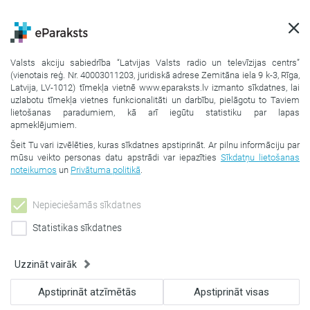
PAZIŅOJUMS
Piektdien,
7. augustā no plkst. 00.00 līdz plkst.
02.00 tiks veikti uzturēšanas darbi eParaksta
Valsts akciju sabiedrība “Latvijas Valsts radio un televīzijas centrs”
sistēmās.
Šajā laikā iespējami traucējumi
(vienotais reģ. Nr. 40003011203, juridiskā adrese Zemitāna iela 9 k-3, Rīga,
apliecināt e-Identitāti un apzīmogot dokumentus
Latvija, LV-1012) tīmekļa vietnē www.eparaksts.lv izmanto sīkdatnes, lai
uzlabotu tīmekļa vietnes funkcionalitāti un darbību, pielāgotu to Taviem
ar eZīmogu+ mākonī.
Aicinām savlaicīgi
veikt
lietošanas paradumiem, kā arī iegūtu statistiku par lapas
dokumentu parakstīšanu un pārbaudi.
Pateicamies
apmeklējumiem.
par sapratni!
Šeit Tu vari izvēlēties, kuras sīkdatnes apstiprināt. Ar pilnu informāciju par
AIZVĒRT
mūsu veikto personas datu apstrādi var iepazīties
Sīkdatņu lietošanas
noteikumos
un
Privātuma politikā
.
Nepieciešamās sīkdatnes
Statistikas sīkdatnes
Pārbaudīt
vai
parakstīt
Uzzināt vairāk
Apstiprināt atzīmētās
Apstiprināt visas
SĀKUMS
PALĪDZĪBA
BIEŽĀK UZDOTIE JAUTĀJUMI