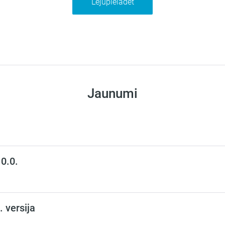
Lejupielādēt
Jaunumi
10.0.
 versija