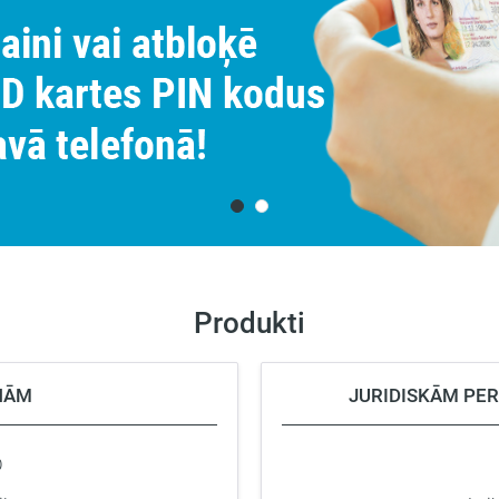
eParaksts mobile
nās platforma
Testa vide
s
ana
Java eDOC bibliotēkas
Autentifikācijas sertifikāts
Pieteikuma formas
Produkti
NĀM
JURIDISKĀM PE
D