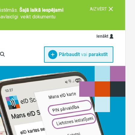
AIZVĒRT
 sistēmās.
Šajā laikā iespējami
avlaicīgi
veikt dokumentu
Ienākt
Internetbankas
Pārbaudīt
vai
parakstīt
eParaksts mobile
eID karte un eParaksts karte
eID Scan