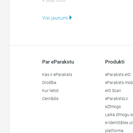
9. jūlijs, 2026
Visi jaunumi
Par eParakstu
Produkti
Kas ir eParaksts
eParaksts eID
Drošība
eParaksts mobi
Kur lietot
eID Scan
Cenrādis
eParakstsLV
eZīmogs
Laika zīmogu s
e-Identitātes 
platforma