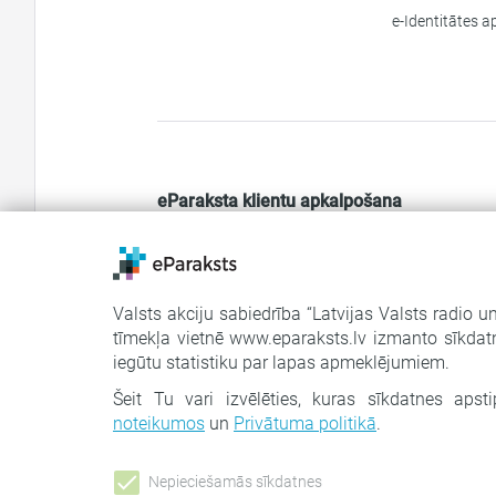
e-Identitātes a
eParaksta klientu apkalpošana
Darba dienās 9.00 - 18.00
Tālrunis: 67108787
E-pasts:
eparaksts@eparaksts.
lv
Valsts akciju sabiedrība “Latvijas Valsts radio un
tīmekļa vietnē www.eparaksts.lv izmanto sīkdatn
Klātienes apmeklējums iespējams tikai ar ie
iegūtu statistiku par lapas apmeklējumiem.
Sīkdatņu iestatījumi
Šeit Tu vari izvēlēties, kuras sīkdatnes aps
noteikumos
un
Privātuma politikā
.
Nepieciešamās sīkdatnes