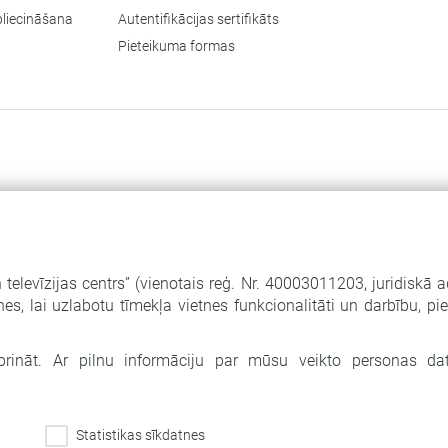
pliecināšana
Autentifikācijas sertifikāts
Pieteikuma formas
 televīzijas centrs” (vienotais reģ. Nr. 40003011203, juridiskā 
es, lai uzlabotu tīmekļa vietnes funkcionalitāti un darbību, p
priekšēju pierakstu
tiprināt. Ar pilnu informāciju par mūsu veikto personas da
Statistikas sīkdatnes