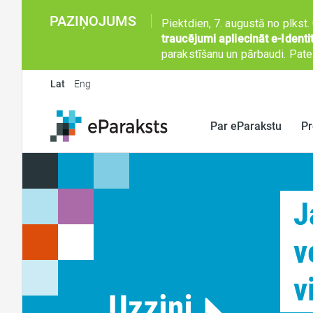
PAZIŅOJUMS
Piektdien,
7. augustā no plkst.
traucējumi apliecināt e-Iden
parakstīšanu un pārbaudi.
Patei
Lat
Eng
Par eParakstu
Pr
Kas ir eParaksts
eParaksts 
Drošība
eParaksts 
Kur lietot
eID Scan
Cenrādis
eParakstsL
eZīmogs
Laika zīmo
e-Identitāt