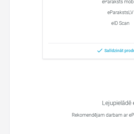
eParaksts mobi
eParakstsLV
eID Scan
Salīdzināt prod
Lejupielādē
Rekomendējam darbam ar ePar