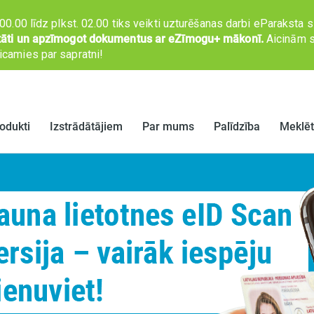
 00.00 līdz plkst. 02.00 tiks veikti uzturēšanas darbi eParaksta
titāti un apzīmogot dokumentus ar eZīmogu+ mākonī.
Aicinām s
camies par sapratni!
odukti
Izstrādātājiem
Par mums
Palīdzība
Meklēt
eID
e-Identitātes platforma
Kontakti
Biežāk uzdotie jautājumi
mobile
Parakstīšanas platforma
Jaunumi
Video pamācības
Portāla parakstīšanas
Par LVRTC
Uzdot jautājumu
saskarne
V
Piekļūstamība
Pārlūkprogrammu
Mārketinga materiāli
spraudnis
gu serviss
Repozitorijs
Divu faktoru
autentifikācija ar
es un
Privātuma politika