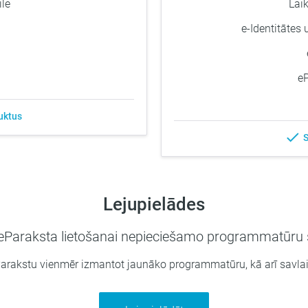
le
Lai
e-Identitātes
e
uktus
S
Lejupielādes
 eParaksta lietošanai nepieciešamo programmatūru 
akstu vienmēr izmantot jaunāko programmatūru, kā arī savlaicī