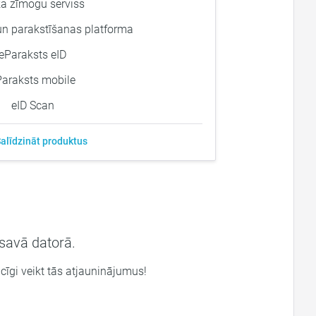
ka zīmogu serviss
 un parakstīšanas platforma
eParaksts eID
Paraksts mobile
eID Scan
alīdzināt produktus
savā datorā.
gi veikt tās atjauninājumus!