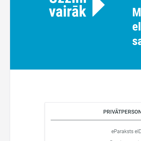
parakstīša
e-Identitāte
apliecināš
PRIVĀTPERSO
eParaksts eI