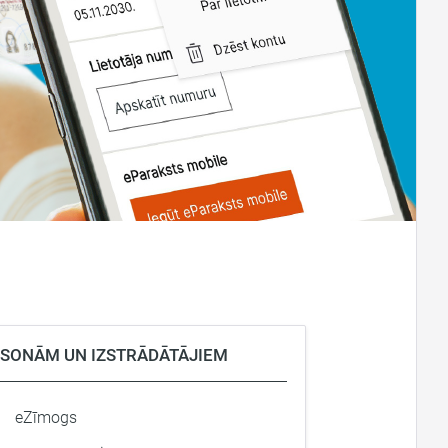
RSONĀM UN IZSTRĀDĀTĀJIEM
eZīmogs