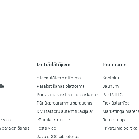
Izstrādātājiem
Par mums
e-Identitātes platforma
Kontakti
le
Parakstīšanas platforma
Jaunumi
Portāla parakstīšanas saskarne
Par LVRTC
Pārlūkprogrammu spraudnis
Piekļūstamība
Divu faktoru autentifikācija ar
Mārketinga materiā
erviss
eParaksts mobile
Repozitorijs
un parakstīšanās
Testa vide
Privātuma politika
Java eDOC bibliotēkas